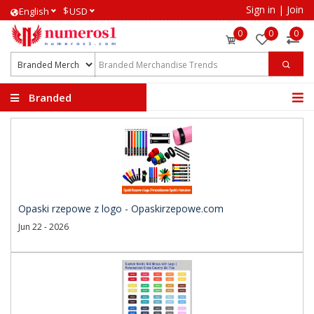
Sign in
|
Join
$
English
USD
0
0
0
Branded
Merchandise Trends
Opaski rzepowe z logo - Opaskirzepowe.com
Jun 22 - 2026