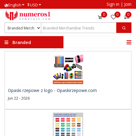
Sign in
|
Join
$
English
USD
0
0
0
Branded
Merchandise Trends
Opaski rzepowe z logo - Opaskirzepowe.com
Jun 22 - 2026