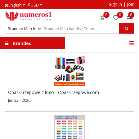
Sign in
|
Join
$
English
USD
0
0
0
Branded
Merchandise Trends
Opaski rzepowe z logo - Opaskirzepowe.com
Jun 22 - 2026