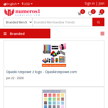
Sign in
|
Join
$
English
USD
0
0
0
Branded
Merchandise Trends
Opaski rzepowe z logo - Opaskirzepowe.com
Jun 22 - 2026