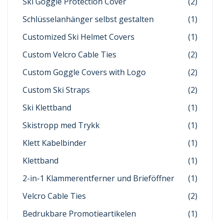
Ski Goggle Protection Cover
(2)
Schlüsselanhänger selbst gestalten
(1)
Customized Ski Helmet Covers
(1)
Custom Velcro Cable Ties
(2)
Custom Goggle Covers with Logo
(2)
Custom Ski Straps
(2)
Ski Klettband
(1)
Skistropp med Trykk
(1)
Klett Kabelbinder
(1)
Klettband
(1)
2-in-1 Klammerentferner und Brieföffner
(1)
Velcro Cable Ties
(2)
Bedrukbare Promotieartikelen
(1)